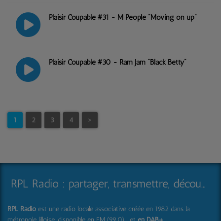
Plaisir Coupable #31 - M People "Moving on up"
Plaisir Coupable #30 - Ram Jam "Black Betty"
1
2
3
4
>
RPL Radio : partager, transmettre, découvrir et surprendre
RPL Radio
est une radio locale associative créée en 1982 dans la
métropole lilloise, disponible en FM (99.0) , et
en DAB+
.