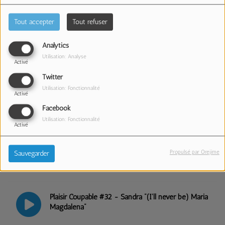
Plaisir Coupable #36 - Guy Marchand "Destinée"
Tout accepter
Tout refuser
Analytics
Utilisation: Analyse
Plaisir Coupable #35 - Diams "DJ"
Activé
Twitter
Utilisation: Fonctionnalité
Activé
Plaisir Coupable #34 - The Bee Gees "Stayin' Alive"
Facebook
Utilisation: Fonctionnalité
Activé
Plaisir Coupable #33 - Opus "Live is life"
Propulsé par Orejime
Sauvegarder
Plaisir Coupable #32 - Sandra "(I'll never be) Maria
Magdalena"