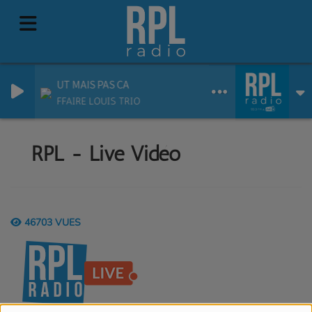
TOUT MAIS PAS CA
L AFFAIRE LOUIS TRIO
RPL - Live Vidéo
46703 VUES