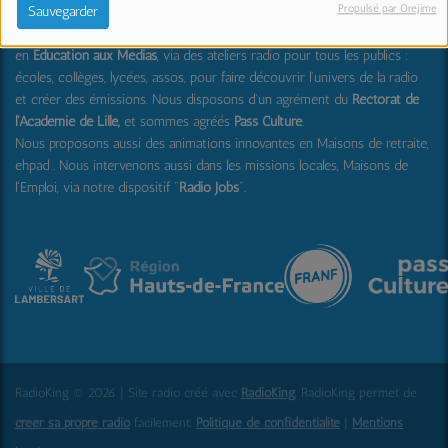
Propulsé par Orejime
Sauvegarder
Nous sommes également acteurs dans les Hauts-de-France
en
Education aux Médias
, via des ateliers radio pour tous les publics :
écoles, collèges, lycées, assos, pour faire découvrir l'univers de la radio
et créer des émissions. Nous disposons d'un agrément du
Rectorat de
l'Académie de Lille,
et sommes agréés
Pass Culture
.
Nous proposons aussi
des animations innovantes en Maisons de retraite,
ehpad .
Nous intervenons aussi dans les missions locales, Maisons de
l'Emploi, via notre dispositif "
Radio Jobs
".
RadioKing © 2026 | Site radio créé avec
RadioKing
. RadioKing permet de
créer sa propre radio
facilement.
Politique de confidentialité
|
Mentions