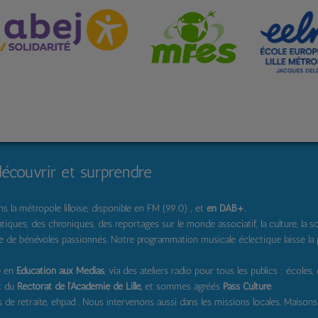
découvrir et surprendre
 la métropole lilloise, disponible en FM (99.0) , et
en DAB+
.
s, des chroniques, des reportages sur le monde associatif, la culture, la solidar
pe de bénévoles passionnés. Notre programmation musicale éclectique laisse la
e en
Education aux Médias
, via des ateliers radio pour tous les publics : écoles,
t du
Rectorat de l'Académie de Lille,
et sommes agréés
Pass Culture
.
de retraite, ehpad .
Nous intervenons aussi dans les missions locales, Maisons d