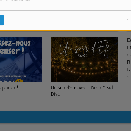
ilisation: Fonctionnalité
Pr
r
E
Et
d
R
l'
s
é avec... Drob Dead
Un soir d'été avec... Ankaval
Un
P