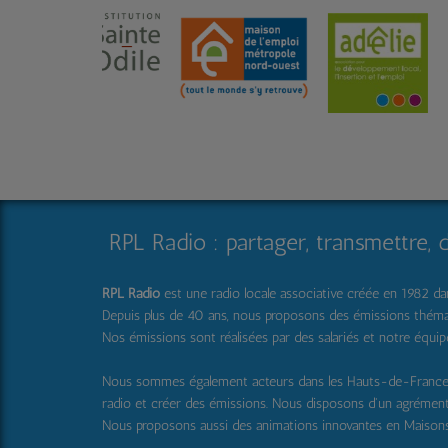
RPL Radio : partager, transmettre, 
RPL Radio
est une radio locale associative créée en 1982 dans
Depuis plus de 40 ans, nous proposons des émissions thématique
Nos émissions sont réalisées par des salariés et notre équi
Nous sommes également acteurs dans les Hauts-de-Franc
radio et créer des émissions. Nous disposons d'un agrémen
Nous proposons aussi
des animations innovantes en Maisons 