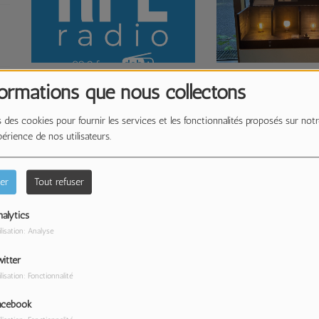
u
Exposition Toutes les nuits
AFEV, le parcours ser
formations que nous collectons
Colysée de Lambersart
au sein de l'associat
 des cookies pour fournir les services et les fonctionnalités proposés sur notr
périence de nos utilisateurs.
er
Tout refuser
alytics
ilisation: Analyse
itter
ilisation: Fonctionnalité
acebook
120 Minutes pour la Région
urs
G