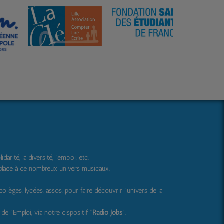
ité, la diversité, l'emploi, etc.
 place à de nombreux univers musicaux.
 collèges, lycées, assos, pour faire découvrir l'univers de la
e l'Emploi, via notre dispositif "
Radio Jobs
".