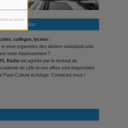
opulsé par Orejime
Ateliers radio
coles, collèges, lycées :
 si vous organisiez des ateliers radio/podcasts
ans votre établissement ?
PL Radio
est agréée par le rectorat de
Académie de Lille et nos offres sont disponibles
ur Pass Culture et Adage. Contactez nous !
 soir d'été avec... The Melting
13ème Génération #10 final
op