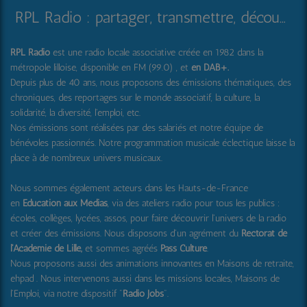
RPL Radio : partager, transmettre, découvrir et surprendre
RPL Radio
est une radio locale associative créée en 1982 dans la
métropole lilloise, disponible en FM (99.0) , et
en DAB+
.
Depuis plus de 40 ans, nous proposons des émissions thématiques, des
chroniques, des reportages sur le monde associatif, la culture, la
solidarité, la diversité, l'emploi, etc.
Nos émissions sont réalisées par des salariés et notre équipe de
bénévoles passionnés. Notre programmation musicale éclectique laisse la
place à de nombreux univers musicaux.
Nous sommes également acteurs dans les Hauts-de-France
en
Education aux Médias
, via des ateliers radio pour tous les publics :
écoles, collèges, lycées, assos, pour faire découvrir l'univers de la radio
et créer des émissions. Nous disposons d'un agrément du
Rectorat de
l'Académie de Lille,
et sommes agréés
Pass Culture
.
Nous proposons aussi
des animations innovantes en Maisons de retraite,
ehpad .
Nous intervenons aussi dans les missions locales, Maisons de
l'Emploi, via notre dispositif "
Radio Jobs
".