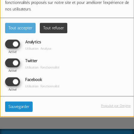
fonctionnalités proposés sur notre site et pour améliorer l'expérience de
nos utilisateurs.
Tout accepter
Tout refuser
Analytics
Utilisation: Analyse
Les Partenaires Techniques
Activé
Twitter
Utilisation: Fonctionnalité
Activé
Facebook
Utilisation: Fonctionnalité
Activé
Propulsé par Orejime
Sauvegarder