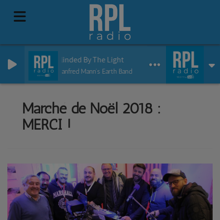
Blinded By The Light
Manfred Mann's Earth Band
Marché de Noël 2018 :
MERCI !