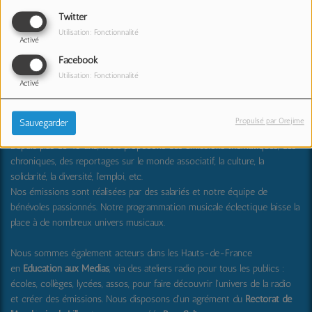
Twitter
Utilisation: Fonctionnalité
Activé
Facebook
RPL Radio : partager, transmettre, découvrir et surprendre
Utilisation: Fonctionnalité
Activé
RPL Radio
est une radio locale associative créée en 1982 dans la
Propulsé par Orejime
Sauvegarder
métropole lilloise, disponible en FM (99.0) , et
en DAB+
.
Depuis plus de 40 ans, nous proposons des émissions thématiques, des
chroniques, des reportages sur le monde associatif, la culture, la
solidarité, la diversité, l'emploi, etc.
Nos émissions sont réalisées par des salariés et notre équipe de
bénévoles passionnés. Notre programmation musicale éclectique laisse la
place à de nombreux univers musicaux.
Nous sommes également acteurs dans les Hauts-de-France
en
Education aux Médias
, via des ateliers radio pour tous les publics :
écoles, collèges, lycées, assos, pour faire découvrir l'univers de la radio
et créer des émissions. Nous disposons d'un agrément du
Rectorat de