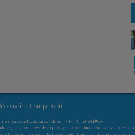
découvrir et surprendre
 la métropole lilloise, disponible en FM (99.0) , et
en DAB+
.
s, des chroniques, des reportages sur le monde associatif, la culture, la solidar
pe de bénévoles passionnés. Notre programmation musicale éclectique laisse la