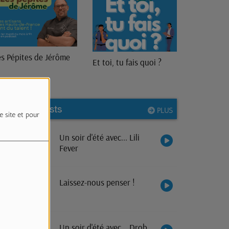
Lieu(x) Commun(s)
 toi, tu fais quoi ?
Nos podcasts
PLUS
e site et pour
Un soir d'été avec... Lili
Fever
Laissez-nous penser !
Un soir d'été avec... Drob