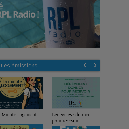
Les émissions
énévoles : donner
13ème Génération
our recevoir