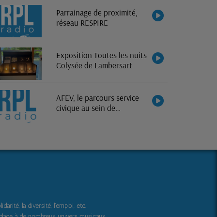
Parrainage de proximité,
réseau RESPIRE
Exposition Toutes les nuits
Colysée de Lambersart
AFEV, le parcours service
civique au sein de
l'association
ité, la diversité, l'emploi, etc.
 place à de nombreux univers musicaux.