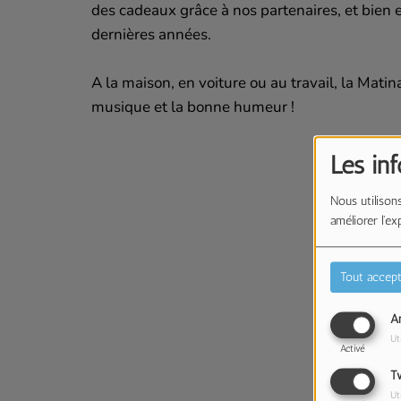
des cadeaux grâce à nos partenaires, et bien 
dernières années.
A la maison, en voiture ou au travail, la Mat
musique et la bonne humeur !
Les in
Nous utilisons
améliorer l'ex
Tout accept
An
Ut
Activé
Tw
Ut