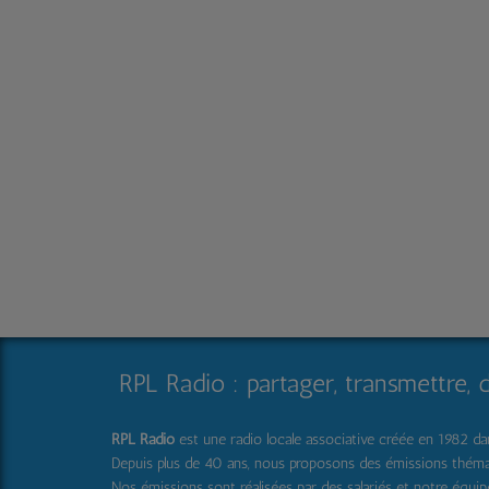
RPL Radio : partager, transmettre, 
RPL Radio
est une radio locale associative créée en 1982 dans
Depuis plus de 40 ans, nous proposons des émissions thématique
Nos émissions sont réalisées par des salariés et notre équi