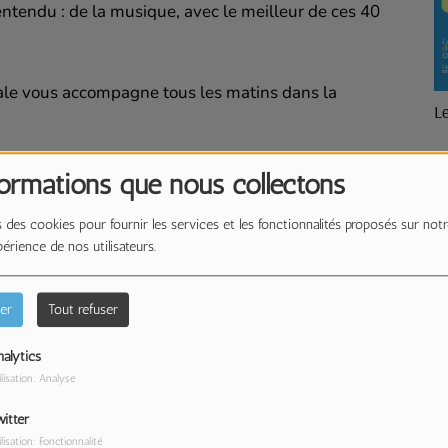
entendu : de la musique, avec le meilleur de ces 40
inale vous accompagne tous les matins dans la
Les Pépites de Jérôme
Et
formations que nous collectons
 des cookies pour fournir les services et les fonctionnalités proposés sur notr
périence de nos utilisateurs.
er
Tout refuser
alytics
ilisation: Analyse
itter
ilisation: Fonctionnalité