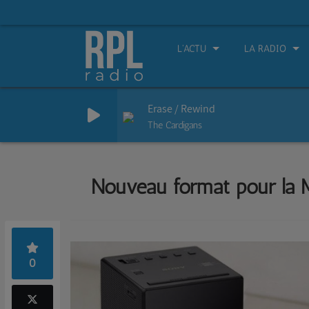
L'ACTU
LA RADIO
Erase / Rewind
The Cardigans
Nouveau format pour la M
0