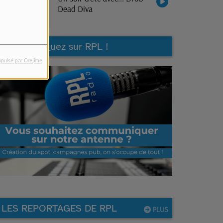
Dead Diva
Communiquez sur RPL !
opulsé par Orejime
LES REPORTAGES DE RPL
PLUS