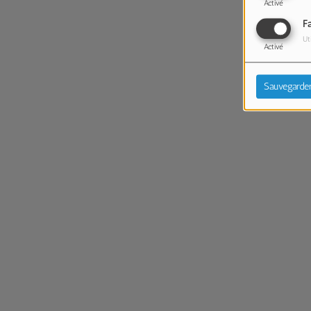
Activé
F
Ut
Activé
Sauvegarde