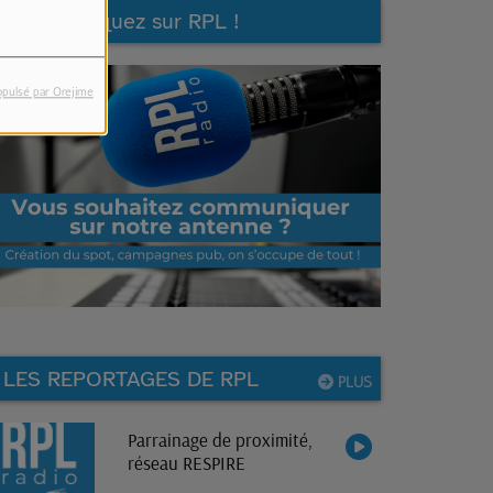
Communiquez sur RPL !
opulsé par Orejime
LES REPORTAGES DE RPL
PLUS
Parrainage de proximité,
réseau RESPIRE