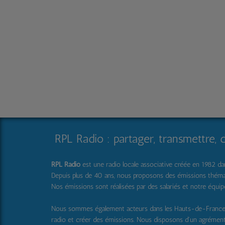
RPL Radio : partager, transmettre, 
RPL Radio
est une radio locale associative créée en 1982 dans
Depuis plus de 40 ans, nous proposons des émissions thématique
Nos émissions sont réalisées par des salariés et notre équi
Nous sommes également acteurs dans les Hauts-de-Franc
radio et créer des émissions. Nous disposons d'un agrémen