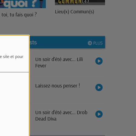
Lieu(x) Commun(s)
 toi, tu fais quoi ?
Nos podcasts
PLUS
e site et pour
Un soir d'été avec... Lili
Fever
Laissez-nous penser !
Un soir d'été avec... Drob
Dead Diva