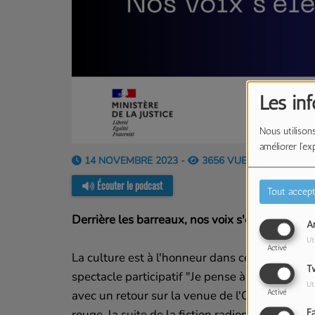
Les in
Nous utilisons
améliorer l'ex
14 NOVEMBRE 2023 -
3656 VUES
Écouter le podcast
Tout accept
Derrière les barreaux, nos voix s'élèvent #3
An
Ut
Activé
La culture est à l'honneur dans cet avant der
Tw
spectacle participatif "Je pense à toi", de thé
Ut
Activé
avec un retour sur la venue de l'ONL à la Mais
rouge, la suite de la fiction radiophonique i
F