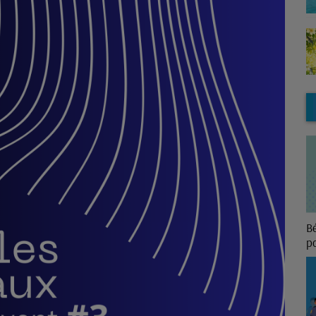
La Minute Logement
B
p