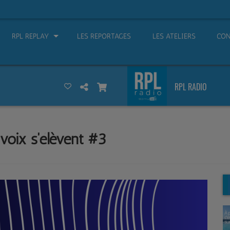
RPL REPLAY
LES REPORTAGES
LES ATELIERS
CON
RPL RADIO
 voix s'élèvent #3