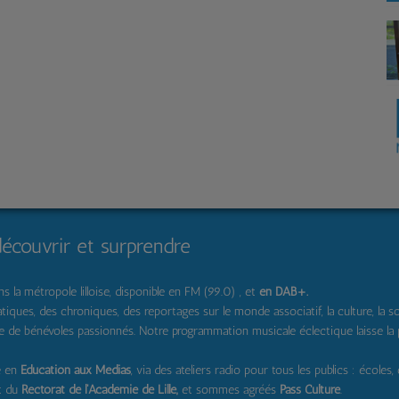
découvrir et surprendre
 la métropole lilloise, disponible en FM (99.0) , et
en DAB+
.
s, des chroniques, des reportages sur le monde associatif, la culture, la solidar
pe de bénévoles passionnés. Notre programmation musicale éclectique laisse la
e en
Education aux Médias
, via des ateliers radio pour tous les publics : écoles,
t du
Rectorat de l'Académie de Lille,
et sommes agréés
Pass Culture
.