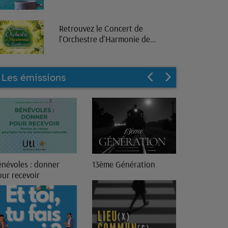
Retrouvez le Concert de
l'Orchestre d'Harmonie de
Lambersart en direct sur RPL
Radio
Les émissions
énévoles : donner
13ème Génération
our recevoir