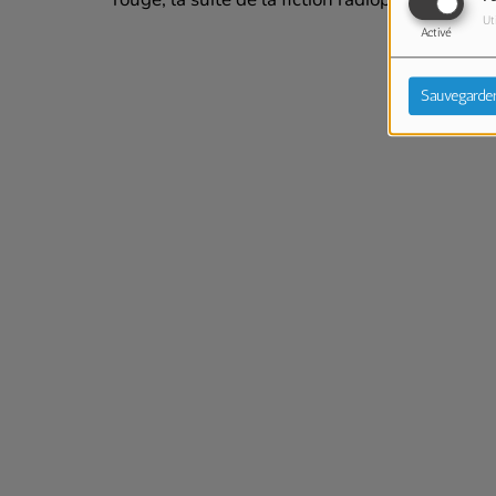
Ut
Activé
Sauvegarde