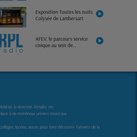
Exposition Toutes les nuits
Colysée de Lambersart
AFEV, le parcours service
civique au sein de
l'association
ité, la diversité, l'emploi, etc.
 place à de nombreux univers musicaux.
 collèges, lycées, assos, pour faire découvrir l'univers de la