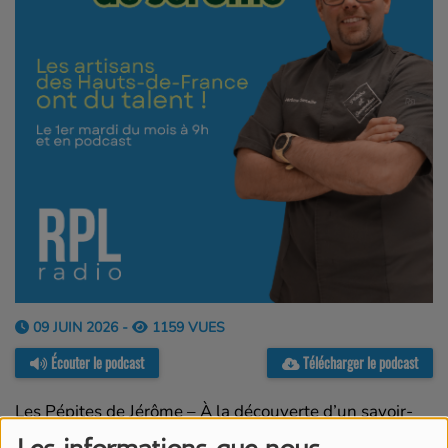
09 JUIN 2026 -
1159 VUES
Écouter le podcast
Télécharger le podcast
Les Pépites de Jérôme – À la découverte d’un savoir-
faire d’exception