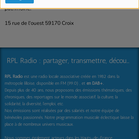
passionnés et des métiers qui font vivre notre
patrimoine.
15 rue de l'ouest 59170 Croix
RPL Radio : partager, transmettre, découvrir et surprendre
RPL Radio
est une radio locale associative créée en 1982 dans la
métropole lilloise, disponible en FM (99.0) , et
en DAB+
.
Depuis plus de 40 ans, nous proposons des émissions thématiques, des
chroniques, des reportages sur le monde associatif, la culture, la
solidarité, la diversité, l'emploi, etc.
Nos émissions sont réalisées par des salariés et notre équipe de
bénévoles passionnés. Notre programmation musicale éclectique laisse la
place à de nombreux univers musicaux.
Nous sommes également acteurs dans les Hauts-de-France