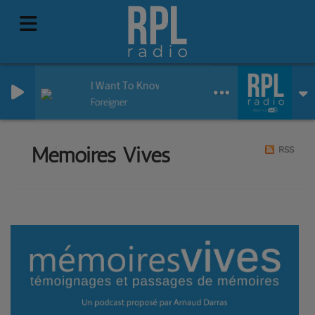
I Want To Know What Love Is
Foreigner
Mémoires Vives
RSS