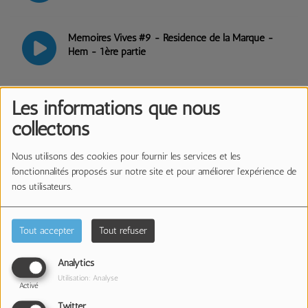
Mémoires Vives #9 - Résidence de la Marque -
Hem - 1ère partie
Mémoires Vives #8 - Le Clos Du Bourg -
Les informations que nous
Lambersart - Passions et Hobbies
collectons
Nous utilisons des cookies pour fournir les services et les
Mémoires Vives #7 - Les Charmettes Lambersart -
fonctionnalités proposés sur notre site et pour améliorer l'expérience de
2ème partie
nos utilisateurs.
Mémoires Vives #6 - Les Charmettes Lambersart -
Tout accepter
Tout refuser
1ère partie
Analytics
Utilisation: Analyse
Activé
Mémoires Vives #5 - Avec l'association HistoriHem
Twitter