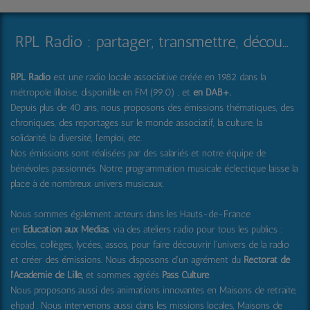
RPL Radio : partager, transmettre, découvrir et surprendre
RPL Radio
est une radio locale associative créée en 1982 dans la
métropole lilloise, disponible en FM (99.0) , et
en DAB+
.
Depuis plus de 40 ans, nous proposons des émissions thématiques, des
chroniques, des reportages sur le monde associatif, la culture, la
solidarité, la diversité, l'emploi, etc.
Nos émissions sont réalisées par des salariés et notre équipe de
bénévoles passionnés. Notre programmation musicale éclectique laisse la
place à de nombreux univers musicaux.
Nous sommes également acteurs dans les Hauts-de-France
en
Education aux Médias
, via des ateliers radio pour tous les publics :
écoles, collèges, lycées, assos, pour faire découvrir l'univers de la radio
et créer des émissions. Nous disposons d'un agrément du
Rectorat de
l'Académie de Lille,
et sommes agréés
Pass Culture
.
Nous proposons aussi
des animations innovantes en Maisons de retraite,
ehpad .
Nous intervenons aussi dans les missions locales, Maisons de