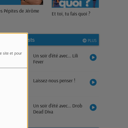
Lieu(x) Commun(s)
 toi, tu fais quoi ?
Nos podcasts
PLUS
e site et pour
Un soir d'été avec... Lili
Fever
Laissez-nous penser !
Un soir d'été avec... Drob
Dead Diva