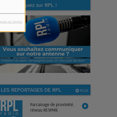
Communiquez sur RPL !
opulsé par Orejime
LES REPORTAGES DE RPL
PLUS
Parrainage de proximité,
réseau RESPIRE