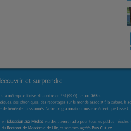
découvrir et surprendre
 la métropole lilloise, disponible en FM (99.0) , et
en DAB+
.
s, des chroniques, des reportages sur le monde associatif, la culture, la solidar
pe de bénévoles passionnés. Notre programmation musicale éclectique laisse la
e en
Education aux Médias
, via des ateliers radio pour tous les publics : écoles,
t du
Rectorat de l'Académie de Lille,
et sommes agréés
Pass Culture
.