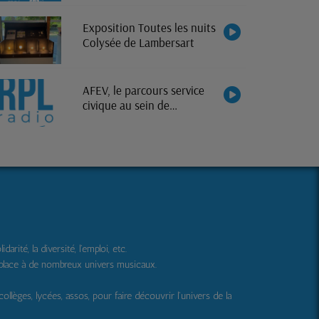
Exposition Toutes les nuits
Colysée de Lambersart
AFEV, le parcours service
civique au sein de
l'association
ité, la diversité, l'emploi, etc.
 place à de nombreux univers musicaux.
 collèges, lycées, assos, pour faire découvrir l'univers de la