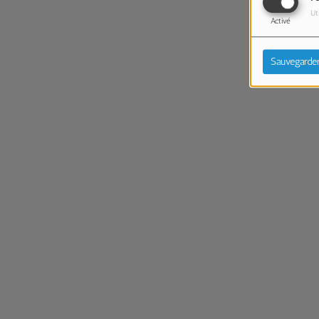
Ut
Activé
Sauvegarde