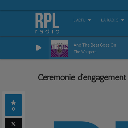
L'ACTU
LA RADIO
And The Beat Goes On
The Whispers
Cérémonie d'engagement
0