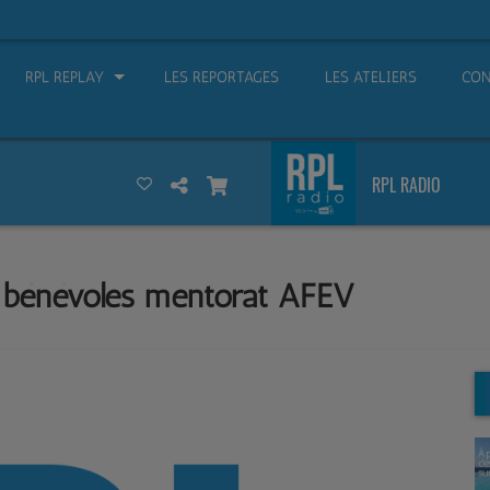
RPL REPLAY
LES REPORTAGES
LES ATELIERS
CON
RPL RADIO
 bénévoles mentorat AFEV