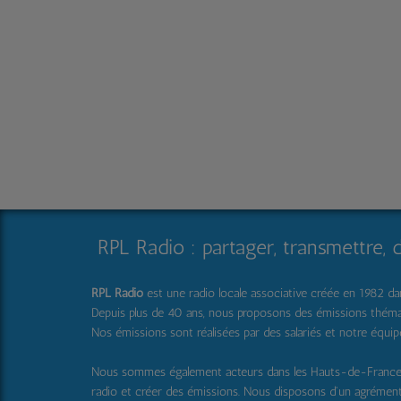
RPL Radio : partager, transmettre, 
RPL Radio
est une radio locale associative créée en 1982 dans
Depuis plus de 40 ans, nous proposons des émissions thématique
Nos émissions sont réalisées par des salariés et notre équi
Nous sommes également acteurs dans les Hauts-de-Franc
radio et créer des émissions. Nous disposons d'un agrémen