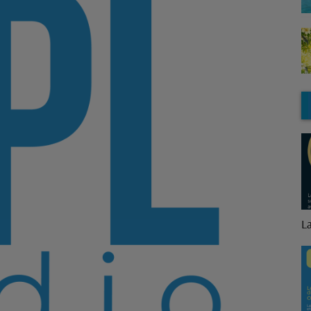
La Minute Logement
B
p