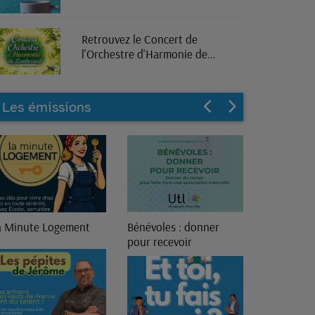
Retrouvez le Concert de
l'Orchestre d'Harmonie de
Lambersart en direct sur RPL
Radio
Les émissions
énévoles : donner
13ème Génération
our recevoir