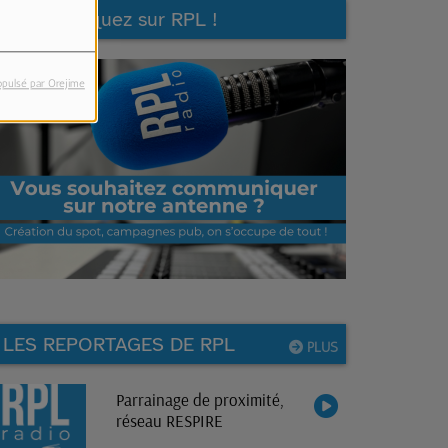
Communiquez sur RPL !
opulsé par Orejime
LES REPORTAGES DE RPL
PLUS
Parrainage de proximité,
réseau RESPIRE