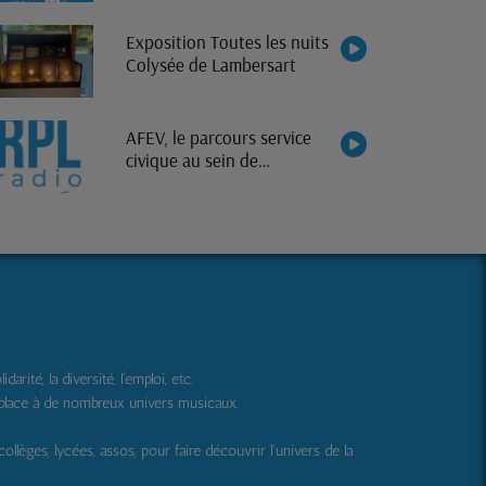
Exposition Toutes les nuits
Colysée de Lambersart
AFEV, le parcours service
civique au sein de
l'association
ité, la diversité, l'emploi, etc.
 place à de nombreux univers musicaux.
 collèges, lycées, assos, pour faire découvrir l'univers de la