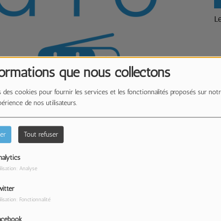
L
formations que nous collectons
 des cookies pour fournir les services et les fonctionnalités proposés sur notr
périence de nos utilisateurs.
Télécharger le podcast
er
Tout refuser
haleureuse mais aussi sérieuse au sein de l’ESAT
alytics
vail) de Marcq-en-Barœul. Nous nous sommes rendus
ilisation: Analyse
 et échanger avec les travailleurs présents.
itter
ilisation: Fonctionnalité
PL Radio.
acebook