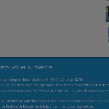
découvrir et surprendre
 la métropole lilloise, disponible en FM (99.0) , et
en DAB+
.
s, des chroniques, des reportages sur le monde associatif, la culture, la solidar
pe de bénévoles passionnés. Notre programmation musicale éclectique laisse la
e en
Education aux Médias
, via des ateliers radio pour tous les publics : écoles,
t du
Rectorat de l'Académie de Lille,
et sommes agréés
Pass Culture
.