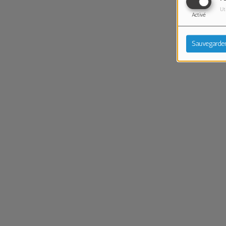
Ut
Activé
Sauvegarde