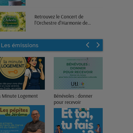
Retrouvez le Concert de
l'Orchestre d'Harmonie de
Lambersart en direct sur RPL
Radio
Les émissions
a Minute Logement
Bénévoles : donner
13ème Gén
pour recevoir